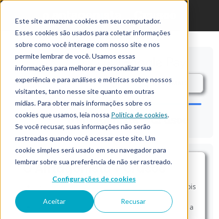
Este site armazena cookies em seu computador.
Esses cookies são usados para coletar informações
sobre como você interage com nosso site e nos
permite lembrar de você. Usamos essas
ASSINE AGORA COM
informações para melhorar e personalizar sua
Uma maneira ainda mais simples e
experiência e para análises e métricas sobre nossos
rápida de assinar o Antagonista e a
SAIBA MAIS
Crusoé.
visitantes, tanto nesse site quanto em outras
mídias. Para obter mais informações sobre os
cookies que usamos, leia nossa
Política de cookies
.
Se você recusar, suas informações não serão
rastreadas quando você acessar este site. Um
cookie simples será usado em seu navegador para
lembrar sobre sua preferência de não ser rastreado.
O Antagonista + Crusoé
Configurações de cookies
Melhor oferta de assinatura com acesso aos dois
sites por 12 meses
Aceitar
Recusar
Navegação livre de banners publicitários (veja a
demonstração)